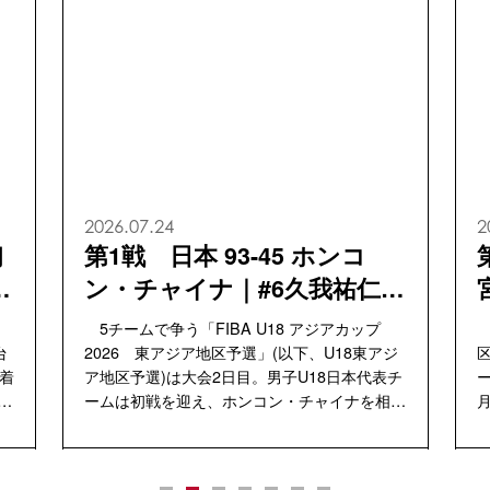
2026.07.24
2
第2戦 日本 69-83 韓国｜#4
選
宮里俊佑選手「自分から体を
当てていくことの大切さが
「FIBA U18 アジアカップ2026 東アジア地
「
身に染みました」
ジ
区予選」(以下、U18東アジア地区予選)は5チ
区
チ
ーム総当たりで対戦し、上位4チームが今年8
手
月にインドで開催する「FIBA U18アジアカッ
ド
プ2026...
2