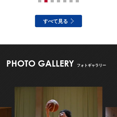
1
2
3
4
5
6
7
すべて見る
PHOTO GALLERY
フォトギャラリー