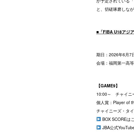
が予定されている「イ
と、切磋琢磨しなが
■「FIBA U18
期日：2026年6月7日
会場：福岡第一高等
【GAME9】
10:00～ チャイニ
個人賞：Player of t
チャイニーズ・タイペイ 
BOX SCOREは
JBA公式YouT