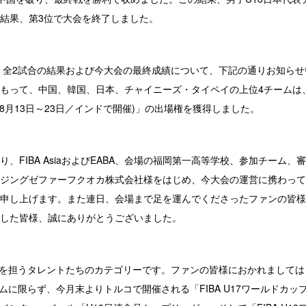
結果、第3位で大会を終了しました。
)、全2試合の結果および今大会の最終成績について、下記の通りお知ら
もって、中国、韓国、日本、チャイニーズ・タイペイの上位4チームは、今夏
 (8月13日～23日／インドで開催)」の出場権を獲得しました。
、FIBA AsiaおよびEABA、会場の福岡第一高等学校、参加チーム、
ジングゼファーフクオカ株式会社様をはじめ、今大会の運営に携わって
申し上げます。また連日、会場まで足を運んでくださったファンの皆様、JB
した皆様、誠にありがとうございました。
を担うタレントたちのカテゴリーです。ファンの皆様におかれましては、Akats
ムに限らず、今月末よりトルコで開催される「FIBA U17ワールドカップ