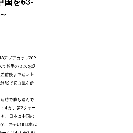
国を63-
～
8アジアカップ202
スで相手のミスを誘
点差前後まで追い上
最終戦で初白星を飾
3連勝で勝ち進んで
ますが、第2クォー
ても、日本は中国の
が、男子U18日本代
チームは今大会3勝1