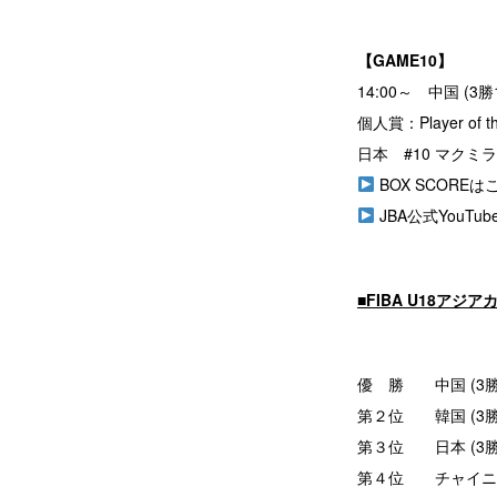
【GAME10】
14:00～ 中国 (3勝
個人賞：Player of t
日本 #10 マクミ
BOX SCOREは
JBA公式YouT
■FIBA U18ア
優 勝 中国 (3勝
第２位 韓国 (3勝
第３位 日本 (3勝
第４位 チャイニー