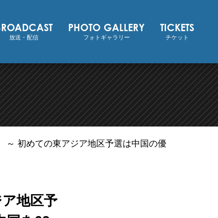
BROADCAST
PHOTO GALLERY
TICKETS
放送・配信
フォトギャラリー
チケット
果 ～ 初めての東アジア地区予選は中国の優
ジア地区予