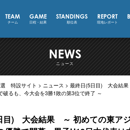
 東アジア地区予選
TEAM
GAME
STANDINGS
REPORT
チーム
日程・結果
順位表
現地レポート
NEWS
ニュース
区予選 特設サイト
ニュース
最終日(5日目) 大会結
6で破るも、今大会を3勝1敗の第3位で終了 ～
5日目) 大会結果 ～ 初めての東ア