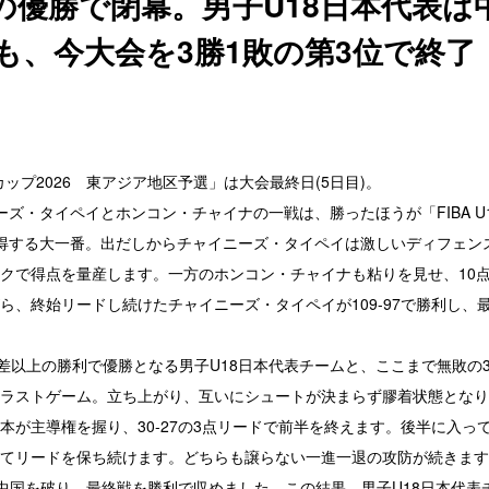
の優勝で閉幕。男子U18日本代表は中
も、今大会を3勝1敗の第3位で終了 
ジアカップ2026 東アジア地区予選」は大会最終日(5日目)。
ーズ・タイペイとホンコン・チャイナの一戦は、勝ったほうが「FIBA U1
得する大一番。出だしからチャイニーズ・タイペイは激しいディフェン
クで得点を量産します。一方のホンコン・チャイナも粘りを見せ、10
ら、終始リードし続けたチャイニーズ・タイペイが109-97で勝利し、
点差以上の勝利で優勝となる男子U18日本代表チームと、ここまで無敗の
ラストゲーム。立ち上がり、互いにシュートが決まらず膠着状態となり
本が主導権を握り、30‐27の3点リードで前半を終えます。後半に入っ
てリードを保ち続けます。どちらも譲らない一進一退の攻防が続きます
6で中国を破り、最終戦を勝利で収めました。この結果、男子U18日本代表