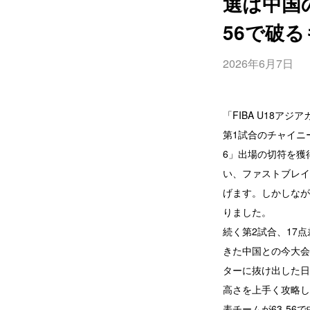
選は中国
56で破る
2026年6月7日
「FIBA U18ア
第1試合のチャイニ
6」出場の切符を獲
い、ファストブレイ
げます。しかしなが
りました。
続く第2試合、17
きた中国との今大会
ターに抜け出した日
高さを上手く攻略し
表チームが63-5