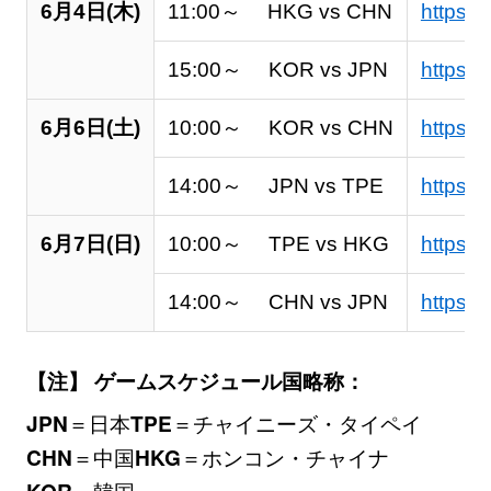
6月4日(木)
11:00～ HKG vs CHN
https:/
15:00～ KOR vs JPN
https:/
6月6日(土)
10:00～ KOR vs CHN
https:/
14:00～ JPN vs TPE
https:/
6月7日(日)
10:00～ TPE vs HKG
https:
14:00～ CHN vs JPN
https:
【注】 ゲームスケジュール国略称：
＝日本
＝チャイニーズ・タイペイ
JPN
TPE
＝中国
＝ホンコン・チャイナ
CHN
HKG
＝韓国