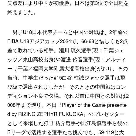
失点差により中国が初優勝。日本は第3位で全日程を
終えました。
男子U18日本代表チームと中国の対戦は、2年前の
FIBA U18アジアカップ2024で、66-68と惜しくも2点
差で敗れている相手。瀬川 琉久選手(現：千葉ジェ
ッツ／東山高校出身)や渡邉 伶音選手(現：アルティ
ーリ千葉／福岡大学附属大濠高校出身)がおり、その
当時、中学生だった#15白谷 柱誠ジャック選手は飛
び級で選出されましたが、そのときの中国戦はコン
ディション不良で欠場。それ以前に中国との対戦は2
008年まで遡り、本日『Player of the Game presente
d by RIZING ZEPHYR FUKUOKA』のプレゼンター
として来場した狩野 祐介選手や比江島慎選手ら後の
Bリーグで活躍する選手たち挑んでも、59-119と大