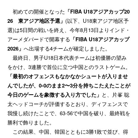
初めての開催となった
「FIBA U18アジアカップ20
26 東アジア地区予選」
(以下、U18東アジア地区予
選)は5日間の戦いを終え、今年8月13日よりインド・
アーメダバードで開幕する
「FIBA U18アジアカップ
2026」
へ出場する4チームが確定しました。
最終日、男子U18日本代表チームは初優勝の望み
をかけ、3連勝で首位に立つ中国とのラストゲーム。
「最初のオフェンスもなかなかシュートが入りませ
んでしたが、0-0のまま2〜3分を持ちこたえたことが
今日のゲームを象徴する入り方でした」
と、片峯 聡
太ヘッドコーチが評価するとおり、ディフェンスで
我慢し続けたことで、63-56で中国を破り、最終戦を
勝利で飾りました。
この結果、中国、韓国とともに3勝1敗で並び、得