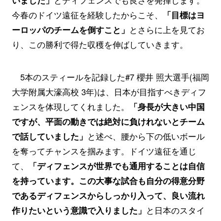
いました」
とディフェンスでも良さを発揮します。
今春のドイツ遠征を経験したからこそ、
「目標はヨ
ーロッパのチームを倒すこと」
とさらに上を見てお
り、この勝利で得た収穫を伸ばしていきます。
5本のスティールを記録した#7 櫻井 照大選手(福岡
大学附属大濠高校 3年)は、日本が目指すべきディフ
ェンスを体現してくれました。
「身長が大きい中国
ですが、平面の動きでは絶対に負けれないとチーム
で話していました」
と述べ、腰から下の低いボール
を奪ってチャンスを掴みます。ドイツ遠征を通じ
て、
「ディフェンスが世界でも通用することは自信
を持っています。この大事な試合も自分の得意分野
であるディフェンスからしっかり入って、良い流れ
作りたいという意識で入りました」
と日本のスタイ