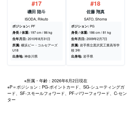
#17
#18
磯田 陸斗
佐藤 翔真
ISODA, Rikuto
SATO, Shoma
PF
PG
ポジション:
ポジション:
197 cm / 86 kg
186 cm / 81 kg
身長 / 体重:
身長 / 体重:
2010年8月31日
2009年2月7日
生年月日:
生年月日:
横浜ビー・コルセアーズ
岩手県立黒沢尻工業高等学
所属:
所属:
U18
校 3年
神奈川県
岩手県
出身地:
出身地:
※所属・年齢：2026年6月2日現在
※P＝ポジション：PG-ポイントカード、SG-シューティングガ
ード、SF-スモールフォワード、PF-パワーフォワード、C-セン
ター