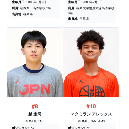
2009年9月7日
2009年2月6日
生年月日:
生年月日:
福岡第一高等学校 2年
福岡大学附属大濠高等学校
所属:
所属:
3年
福岡県
出身地:
三重県
出身地:
#8
#10
越 圭司
マクミラン アレックス
KOSHI, Keiji
MCMILLIAN, Alex
PG
PF
ポジション:
ポジション: