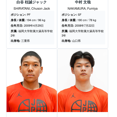
白谷 柱誠ジャック
中村 文哉
SHIRATANI, Chuson Jack
NAKAMURA, Fumiya
PF
SF
ポジション:
ポジション:
194 cm / 96 kg
190 cm / 78 kg
身長 / 体重:
身長 / 体重:
2009年4月29日
2008年7月22日
生年月日:
生年月日:
福岡大学附属大濠高等学校
福岡大学附属大濠高等学校
所属:
所属:
2年
3年
三重県
山口県
出身地:
出身地: