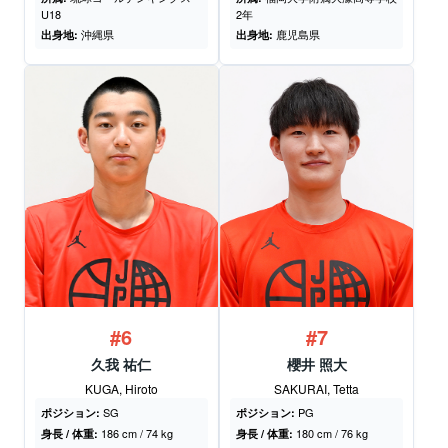
U18
2年
沖縄県
鹿児島県
出身地:
出身地:
#6
#7
久我 祐仁
櫻井 照大
KUGA, Hiroto
SAKURAI, Tetta
SG
PG
ポジション:
ポジション:
186 cm / 74 kg
180 cm / 76 kg
身長 / 体重:
身長 / 体重: