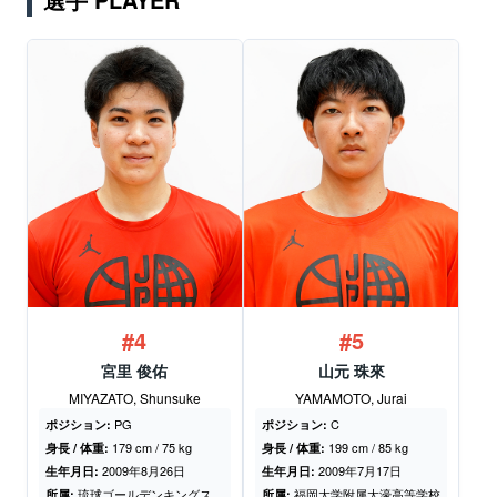
#4
#5
宮里 俊佑
山元 珠來
MIYAZATO, Shunsuke
YAMAMOTO, Jurai
PG
C
ポジション:
ポジション:
179 cm / 75 kg
199 cm / 85 kg
身長 / 体重:
身長 / 体重:
2009年8月26日
2009年7月17日
生年月日:
生年月日:
琉球ゴールデンキングス
福岡大学附属大濠高等学校
所属:
所属: