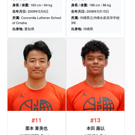
163 cm / 64 kg
198 cm / 86 kg
身長 / 体重:
身長 / 体重:
2009年5月6日
2008年5月15日
生年月日:
生年月日:
Concordia Lutheran School
沖縄県立沖縄水産高等学校
所属:
所属:
of Omaha
3年
愛知県
沖縄県
出身地:
出身地:
#11
#13
栗本 富美也
本田 蕗以