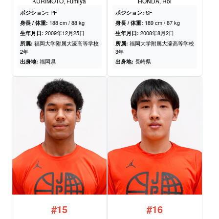
KURIMOTO, Fumiya
HONDA, Roi
PF
SF
ポジション:
ポジション:
188 cm / 88 kg
189 cm / 87 kg
身長 / 体重:
身長 / 体重:
2009年12月25日
2008年8月2日
生年月日:
生年月日:
福岡大学附属大濠高等学校
福岡大学附属大濠高等学校
所属:
所属:
2年
3年
福岡県
長崎県
出身地:
出身地:
#15
#16