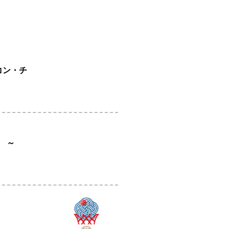
コン・チ
せ ～