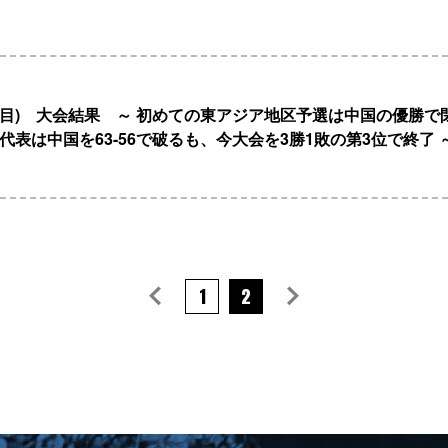
日目) 大会結果 ～ 初めての東アジア地区予選は中国の優勝で
本代表は中国を63-56で破るも、今大会を3勝1敗の第3位で終了 
1
2