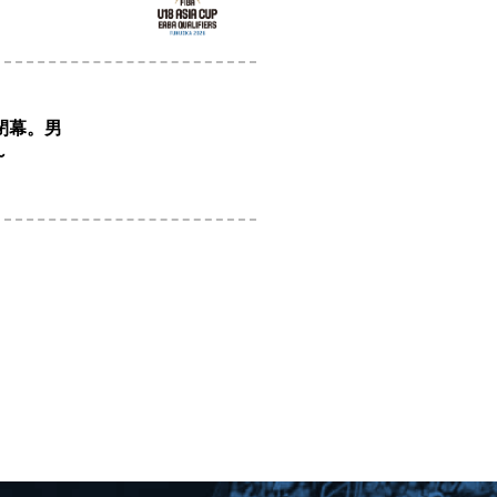
閉幕。男
～