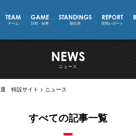
 東アジア地区予選
TEAM
GAME
STANDINGS
REPORT
チーム
日程・結果
順位表
現地レポート
NEWS
ニュース
区予選 特設サイト
ニュース
すべての記事一覧